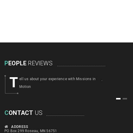
P
EOPLE
REVIEWS
T
ell us about your experience with Missions in
,
Motion
1
2
C
ONTACT
US
ADDRESS
PO Box 299 Roseau, MN 56751