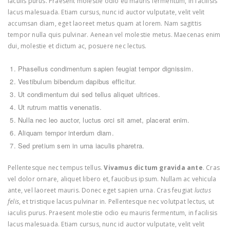
iaculis purus. Praesent molestie odio eu mauris fermentum, in facilisis
lacus malesuada. Etiam cursus, nunc id auctor vulputate, velit velit
accumsan diam, eget laoreet metus quam at lorem. Nam sagittis
tempor nulla quis pulvinar. Aenean vel molestie metus. Maecenas enim
dui, molestie et dictum ac, posuere nec lectus.
Phasellus condimentum sapien feugiat tempor dignissim.
Vestibulum bibendum dapibus efficitur.
Ut condimentum dui sed tellus aliquet ultrices.
Ut rutrum mattis venenatis.
Nulla nec leo auctor, luctus orci sit amet, placerat enim.
Aliquam tempor interdum diam.
Sed pretium sem in urna iaculis pharetra.
Pellentesque nec tempus tellus.
Vivamus dictum gravida ante
. Cras
vel dolor ornare, aliquet libero et, faucibus ipsum. Nullam ac vehicula
ante, vel laoreet mauris. Donec eget sapien urna. Cras feugiat
luctus
felis
, et tristique lacus pulvinar in. Pellentesque nec volutpat lectus, ut
iaculis purus. Praesent molestie odio eu mauris fermentum, in facilisis
lacus malesuada. Etiam cursus, nunc id auctor vulputate, velit velit