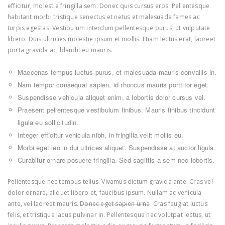
efficitur, molestie fringilla sem. Donec quis cursus eros. Pellentesque
habitant morbi tristique senectus et netus et malesuada fames ac
turpis egestas. Vestibulum interdum pellentesque purus, ut vulputate
libero. Duis ultricies molestie ipsum et mollis. Etiam lectus erat, laoreet
porta gravida ac, blandit eu mauris.
Maecenas tempus luctus purus, et malesuada mauris convallis in.
Nam tempor consequat sapien, id rhoncus mauris porttitor eget.
Suspendisse vehicula aliquet enim, a lobortis dolor cursus vel.
Praesent pellentesque vestibulum finibus. Mauris finibus tincidunt
ligula eu sollicitudin.
Integer efficitur vehicula nibh, in fringilla velit mollis eu.
Morbi eget leo in dui ultrices aliquet. Suspendisse at auctor ligula.
Curabitur ornare posuere fringilla. Sed sagittis a sem nec lobortis.
Pellentesque nec tempus tellus. Vivamus dictum gravida ante. Cras vel
dolor ornare, aliquet libero et, faucibus ipsum. Nullam ac vehicula
ante, vel laoreet mauris.
Donec eget sapien urna
. Cras feugiat luctus
felis, et tristique lacus pulvinar in. Pellentesque nec volutpat lectus, ut