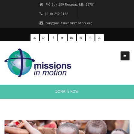
PO Box 299 Roseau, MN 56751
(218) 242-2162
tony@missionsinmotion.org
DONATE NOW