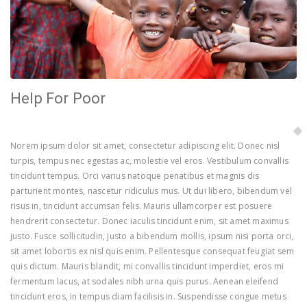
Help For Poor
Norem ipsum dolor sit amet, consectetur adipiscing elit. Donec nisl
turpis, tempus nec egestas ac, molestie vel eros. Vestibulum convallis
tincidunt tempus. Orci varius natoque penatibus et magnis dis
parturient montes, nascetur ridiculus mus. Ut dui libero, bibendum vel
risus in, tincidunt accumsan felis. Mauris ullamcorper est posuere
hendrerit consectetur. Donec iaculis tincidunt enim, sit amet maximus
justo. Fusce sollicitudin, justo a bibendum mollis, ipsum nisi porta orci,
sit amet lobortis ex nisl quis enim. Pellentesque consequat feugiat sem
quis dictum. Mauris blandit, mi convallis tincidunt imperdiet, eros mi
fermentum lacus, at sodales nibh urna quis purus. Aenean eleifend
tincidunt eros, in tempus diam facilisis in. Suspendisse congue metus