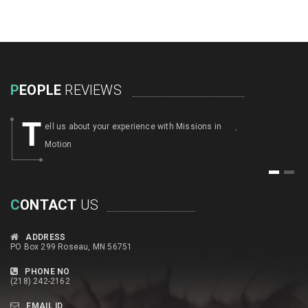
P
EOPLE
REVIEWS
T
ell us about your experience with Missions in
,
Motion
1
2
C
ONTACT
US
ADDRESS
PO Box 299 Roseau, MN 56751
PHONE NO
(218) 242-2162
EMAIL ID