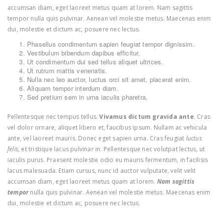
accumsan diam, eget laoreet metus quam at lorem. Nam sagittis
tempor nulla quis pulvinar. Aenean vel molestie metus. Maecenas enim
dui, molestie et dictum ac, posuere nec lectus.
Phasellus condimentum sapien feugiat tempor dignissim.
Vestibulum bibendum dapibus efficitur.
Ut condimentum dui sed tellus aliquet ultrices.
Ut rutrum mattis venenatis.
Nulla nec leo auctor, luctus orci sit amet, placerat enim.
Aliquam tempor interdum diam.
Sed pretium sem in urna iaculis pharetra.
Pellentesque nec tempus tellus.
Vivamus dictum gravida ante
. Cras
vel dolor ornare, aliquet libero et, faucibus ipsum. Nullam ac vehicula
ante, vel laoreet mauris. Donec eget sapien urna. Cras feugiat
luctus
felis
, et tristique lacus pulvinar in. Pellentesque nec volutpat lectus, ut
iaculis purus. Praesent molestie odio eu mauris fermentum, in facilisis
lacus malesuada. Etiam cursus, nunc id auctor vulputate, velit velit
accumsan diam, eget laoreet metus quam at lorem.
Nam sagittis
tempor
nulla quis pulvinar. Aenean vel molestie metus. Maecenas enim
dui, molestie et dictum ac, posuere nec lectus.