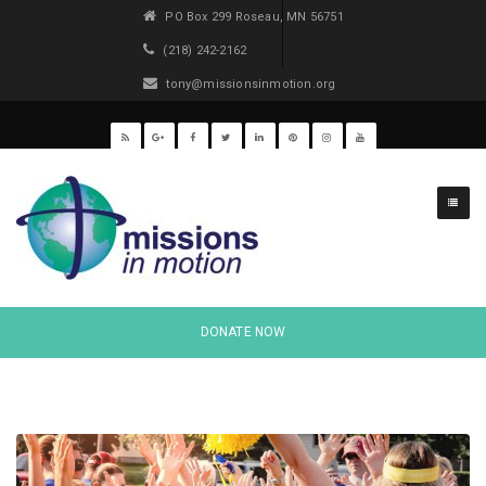
PO Box 299 Roseau, MN 56751
(218) 242-2162
tony@missionsinmotion.org
DONATE NOW