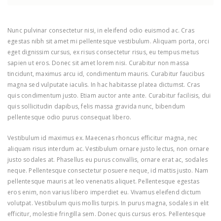
Nunc pulvinar consectetur nisi, in eleifend odio euismod ac. Cras
egestas nibh sit amet mi pellentesque vestibulum. Aliquam porta, orci
eget dignissim cursus, ex risus consectetur risus, eu tempus metus
sapien ut eros. Donec sit amet lorem nisi. Curabitur non massa
tincidunt, maximus arcu id, condimentum mauris. Curabitur faucibus
magna sed vulputate iaculis. In hac habitasse platea dictumst. Cras
quis condimentum justo. Etiam auctor ante ante. Curabitur facilisis, dui
quis sollicitudin dapibus, felis massa gravida nunc, bibendum
pellentesque odio purus consequat libero.
Vestibulum id maximus ex. Maecenas rhoncus efficitur magna, nec
aliquam risus interdum ac. Vestibulum ornare justo lectus, non ornare
justo sodales at. Phasellus eu purus convallis, ornare erat ac, sodales
neque. Pellentesque consectetur posuere neque, id mattis justo. Nam
pellentesque mauris at leo venenatis aliquet. Pellentesque egestas
eros enim, non varius libero imperdiet eu. Vivamus eleifend dictum
volutpat. Vestibulum quis mollis turpis. In purus magna, sodales in elit
efficitur, molestie fringilla sem. Donec quis cursus eros. Pellentesque