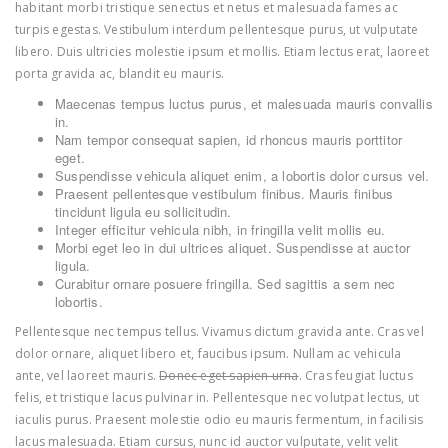
habitant morbi tristique senectus et netus et malesuada fames ac
turpis egestas. Vestibulum interdum pellentesque purus, ut vulputate
libero. Duis ultricies molestie ipsum et mollis. Etiam lectus erat, laoreet
porta gravida ac, blandit eu mauris.
Maecenas tempus luctus purus, et malesuada mauris convallis
in.
Nam tempor consequat sapien, id rhoncus mauris porttitor
eget.
Suspendisse vehicula aliquet enim, a lobortis dolor cursus vel.
Praesent pellentesque vestibulum finibus. Mauris finibus
tincidunt ligula eu sollicitudin.
Integer efficitur vehicula nibh, in fringilla velit mollis eu.
Morbi eget leo in dui ultrices aliquet. Suspendisse at auctor
ligula.
Curabitur ornare posuere fringilla. Sed sagittis a sem nec
lobortis.
Pellentesque nec tempus tellus. Vivamus dictum gravida ante. Cras vel
dolor ornare, aliquet libero et, faucibus ipsum. Nullam ac vehicula
ante, vel laoreet mauris.
Donec eget sapien urna
. Cras feugiat luctus
felis, et tristique lacus pulvinar in. Pellentesque nec volutpat lectus, ut
iaculis purus. Praesent molestie odio eu mauris fermentum, in facilisis
lacus malesuada. Etiam cursus, nunc id auctor vulputate, velit velit