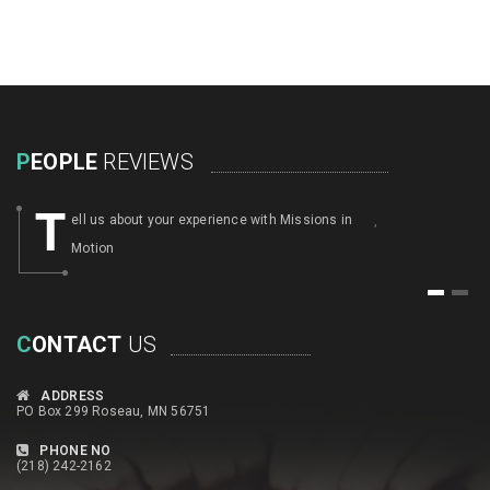
P
EOPLE
REVIEWS
T
ell us about your experience with Missions in
,
Motion
1
2
C
ONTACT
US
ADDRESS
PO Box 299 Roseau, MN 56751
PHONE NO
(218) 242-2162