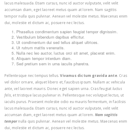
lacus malesuada. Etiam cursus, nunc id auctor vulputate, velit velit
accumsan diam, eget laoreet metus quam at lorem. Nam sagittis
tempor nulla quis pulvinar. Aenean vel molestie metus. Maecenas enim
dui, molestie et dictum ac, posuere nec lectus.
Phasellus condimentum sapien feugiat tempor dignissim.
Vestibulum bibendum dapibus efficitur.
Ut condimentum dui sed tellus aliquet ultrices.
Ut rutrum mattis venenatis.
Nulla nec leo auctor, luctus orci sit amet, placerat enim.
Aliquam tempor interdum diam.
Sed pretium sem in urna iaculis pharetra.
Pellentesque nec tempus tellus.
Vivamus dictum gravida ante
. Cras
vel dolor ornare, aliquet libero et, faucibus ipsum. Nullam ac vehicula
ante, vel laoreet mauris. Donec eget sapien urna. Cras feugiat
luctus
felis
, et tristique lacus pulvinar in. Pellentesque nec volutpat lectus, ut
iaculis purus. Praesent molestie odio eu mauris fermentum, in facilisis
lacus malesuada. Etiam cursus, nunc id auctor vulputate, velit velit
accumsan diam, eget laoreet metus quam at lorem.
Nam sagittis
tempor
nulla quis pulvinar. Aenean vel molestie metus. Maecenas enim
dui, molestie et dictum ac, posuere nec lectus.