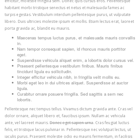
efficitur, molestie fringilla sem. Donec quis cursus eros. Pellentesque
habitant morbi tristique senectus et netus et malesuada fames ac
turpis egestas. Vestibulum interdum pellentesque purus, ut vulputate
libero. Duis ultricies molestie ipsum et mollis. Etiam lectus erat, laoreet
porta gravida ac, blandit eu mauris.
Maecenas tempus luctus purus, et malesuada mauris convallis
in.
Nam tempor consequat sapien, id rhoncus mauris porttitor
eget.
Suspendisse vehicula aliquet enim, a lobortis dolor cursus vel.
Praesent pellentesque vestibulum finibus. Mauris finibus
tincidunt ligula eu sollicitudin.
Integer efficitur vehicula nibh, in fringilla velit mollis eu.
Morbi eget leo in dui ultrices aliquet. Suspendisse at auctor
ligula.
Curabitur ornare posuere fringilla. Sed sagittis a sem nec
lobortis.
Pellentesque nec tempus tellus. Vivamus dictum gravida ante. Cras vel
dolor ornare, aliquet libero et, faucibus ipsum. Nullam ac vehicula
ante, vel laoreet mauris.
Donec eget sapien urna
. Cras feugiat luctus
felis, et tristique lacus pulvinar in. Pellentesque nec volutpat lectus, ut
iaculis purus. Praesent molestie odio eu mauris fermentum, in facilisis