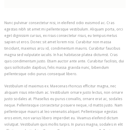
Nunc pulvinar consectetur nisi, in eleifend odio euismod ac. Cras
egestas nibh sit amet mi pellentesque vestibulum. Aliquam porta, orci
eget dignissim cursus, ex risus consectetur risus, eu tempus metus
sapien ut eros. Donec sit amet lorem nisi. Curabitur non massa
tincidunt, maximus arcu id, condimentum mauris. Curabitur faucibus
magna sed vulputate iaculis. In hac habitasse platea dictumst. Cras
quis condimentum justo. Etiam auctor ante ante. Curabitur facilisis, dui
quis sollicitudin dapibus, felis massa gravida nunc, bibendum
pellentesque odio purus consequat libero.
Vestibulum id maximus ex. Maecenas rhoncus efficitur magna, nec
aliquam risus interdum ac. Vestibulum ornare justo lectus, non ornare
justo sodales at. Phasellus eu purus convallis, ornare erat ac, sodales
neque. Pellentesque consectetur posuere neque, id mattis justo. Nam
pellentesque mauris at leo venenatis aliquet. Pellentesque egestas
eros enim, non varius libero imperdiet eu. Vivamus eleifend dictum
volutpat. Vestibulum quis mollis turpis. In purus magna, sodales in elit