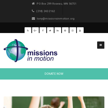
PO Box 299 Roseau, MN 56751
(218) 242-2162
tony@missionsinmotion.org
DONATE NOW