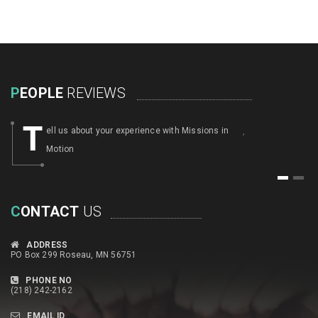
P
EOPLE
REVIEWS
T
ell us about your experience with Missions in
,
Motion
1
2
C
ONTACT
US
ADDRESS
PO Box 299 Roseau, MN 56751
PHONE NO
(218) 242-2162
EMAIL ID