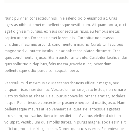
Nunc pulvinar consectetur nisi, in eleifend odio euismod ac. Cras
egestas nibh sit amet mi pellentesque vestibulum. Aliquam porta, orci
eget dignissim cursus, ex risus consectetur risus, eu tempus metus
sapien ut eros. Donec sit amet lorem nisi. Curabitur non massa
tincidunt, maximus arcu id, condimentum mauris. Curabitur faucibus
magna sed vulputate iaculis. In hac habitasse platea dictumst. Cras
quis condimentum justo. Etiam auctor ante ante. Curabitur facilisis, dui
quis sollicitudin dapibus, felis massa gravida nunc, bibendum
pellentesque odio purus consequat libero.
Vestibulum id maximus ex. Maecenas rhoncus efficitur magna, nec
aliquam risus interdum ac. Vestibulum ornare justo lectus, non ornare
justo sodales at. Phasellus eu purus convallis, ornare erat ac, sodales
neque. Pellentesque consectetur posuere neque, id mattis justo. Nam
pellentesque mauris at leo venenatis aliquet. Pellentesque egestas
eros enim, non varius libero imperdiet eu. Vivamus eleifend dictum
volutpat. Vestibulum quis mollis turpis. In purus magna, sodales in elit
efficitur, molestie fringilla sem. Donec quis cursus eros. Pellentesque