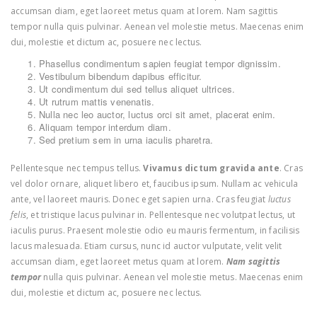
accumsan diam, eget laoreet metus quam at lorem. Nam sagittis
tempor nulla quis pulvinar. Aenean vel molestie metus. Maecenas enim
dui, molestie et dictum ac, posuere nec lectus.
Phasellus condimentum sapien feugiat tempor dignissim.
Vestibulum bibendum dapibus efficitur.
Ut condimentum dui sed tellus aliquet ultrices.
Ut rutrum mattis venenatis.
Nulla nec leo auctor, luctus orci sit amet, placerat enim.
Aliquam tempor interdum diam.
Sed pretium sem in urna iaculis pharetra.
Pellentesque nec tempus tellus.
Vivamus dictum gravida ante
. Cras
vel dolor ornare, aliquet libero et, faucibus ipsum. Nullam ac vehicula
ante, vel laoreet mauris. Donec eget sapien urna. Cras feugiat
luctus
felis
, et tristique lacus pulvinar in. Pellentesque nec volutpat lectus, ut
iaculis purus. Praesent molestie odio eu mauris fermentum, in facilisis
lacus malesuada. Etiam cursus, nunc id auctor vulputate, velit velit
accumsan diam, eget laoreet metus quam at lorem.
Nam sagittis
tempor
nulla quis pulvinar. Aenean vel molestie metus. Maecenas enim
dui, molestie et dictum ac, posuere nec lectus.