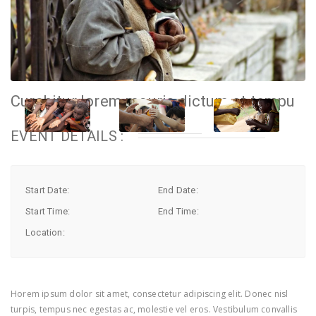
Curabitur lorem mauris dictum et tempu
EVENT DETAILS :
Start Date:
End Date:
Start Time:
End Time:
Location:
Horem ipsum dolor sit amet, consectetur adipiscing elit. Donec nisl
turpis, tempus nec egestas ac, molestie vel eros. Vestibulum convallis