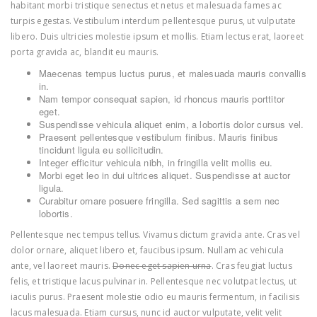
habitant morbi tristique senectus et netus et malesuada fames ac
turpis egestas. Vestibulum interdum pellentesque purus, ut vulputate
libero. Duis ultricies molestie ipsum et mollis. Etiam lectus erat, laoreet
porta gravida ac, blandit eu mauris.
Maecenas tempus luctus purus, et malesuada mauris convallis
in.
Nam tempor consequat sapien, id rhoncus mauris porttitor
eget.
Suspendisse vehicula aliquet enim, a lobortis dolor cursus vel.
Praesent pellentesque vestibulum finibus. Mauris finibus
tincidunt ligula eu sollicitudin.
Integer efficitur vehicula nibh, in fringilla velit mollis eu.
Morbi eget leo in dui ultrices aliquet. Suspendisse at auctor
ligula.
Curabitur ornare posuere fringilla. Sed sagittis a sem nec
lobortis.
Pellentesque nec tempus tellus. Vivamus dictum gravida ante. Cras vel
dolor ornare, aliquet libero et, faucibus ipsum. Nullam ac vehicula
ante, vel laoreet mauris.
Donec eget sapien urna
. Cras feugiat luctus
felis, et tristique lacus pulvinar in. Pellentesque nec volutpat lectus, ut
iaculis purus. Praesent molestie odio eu mauris fermentum, in facilisis
lacus malesuada. Etiam cursus, nunc id auctor vulputate, velit velit