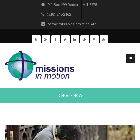
PO Box 299 Roseau, MN 56751
(218) 242-2162
tony@missionsinmotion.org
DONATE NOW